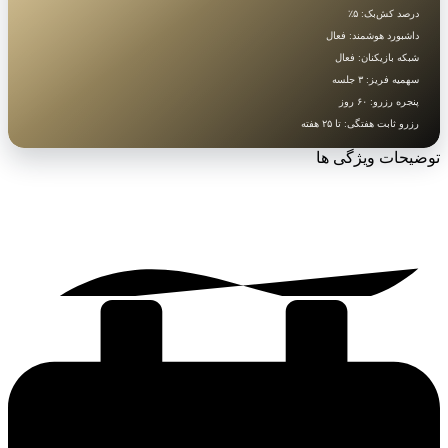
درصد کش‌بک: ۵٪
داشبورد هوشمند: فعال
شبکه بازیکنان: فعال
سهمیه فریز: ۳ جلسه
پنجره رزرو: ۶۰ روز
رزرو ثابت هفتگی: تا ۲۵ هفته
توضیحات ویژگی ها