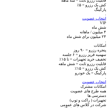
قابلیت رزرو ثابت = سه ماهه
کش بک رزرو = ۵٪
پارکینگ
.
انتخاب عضویت
VIP
شش ماه
۴
میلیون / ماهانه
۲۴ میلیون برای شش ماه
.
امکانات
پنجره رزرو = ۹۰ روز
سهمیه فریز رزرو = ۶ جلسه
تخفیف خرید تجهیزات = تا ۱۵٪
قابلیت رزرو ثابت = شش ماهه
کش بک رزرو = ۱۵٪
پارکینگ = یک خودرو
.
انتخاب عضویت
امکانات مشترک
همه طرح های عضویت
دسترسی ها
تجهیزات ( راکت و توپ)
شرکت در کلاس های عمومی